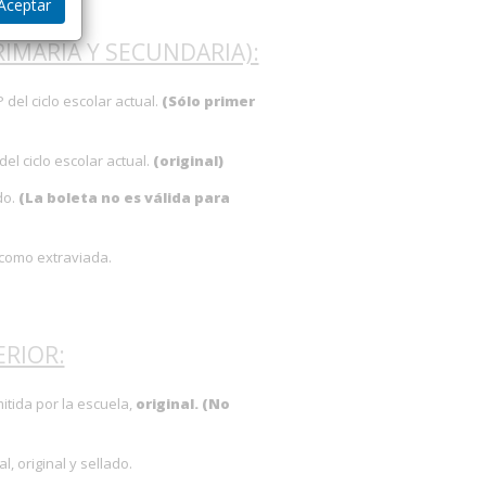
Aceptar
RIMARIA Y SECUNDARIA):
 del ciclo escolar actual.
(Sólo primer
el ciclo escolar actual.
(original)
do.
(La boleta no es válida para
á como extraviada.
ERIOR:
itida por la escuela,
original. (No
, original y sellado.