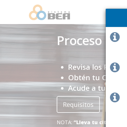
Proceso para
Revisa los Requis
Obtén tu Cita en
Acude a tu cita
Requisitos
Nuev
NOTA:
“Lleva tu cita impre