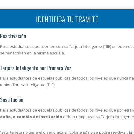
INICIO
REQUISITOS
IDENTIFICA TU TRAMITE
Reactivación
 Tramitar tu TIIE:
Para estudiantes que cuenten con su Tarjeta Inteligente (TIIE) en buen es
se reinscriban en la misma escuela.
Tarjeta Inteligente por Primera Vez
itos …
Para estudiantes de escuelas públicas de todos los niveles que nunca h
 línea e imprímela …
tenido Tarjeta Inteligente (TIIE).
 con tus documentos …
Sustitución
a Cita
Reimprimir Cita
Para estudiantes de escuelas públicas de todos los niveles que por
extr
daño, o cambio de institución
deban remplazar su Tarjeta Inteligente (
sa. Una vez que termines el trámite de tu cita,
“Si tu tarjeta no tiene el diseño actual (color gris) no se podrá reactivar. En