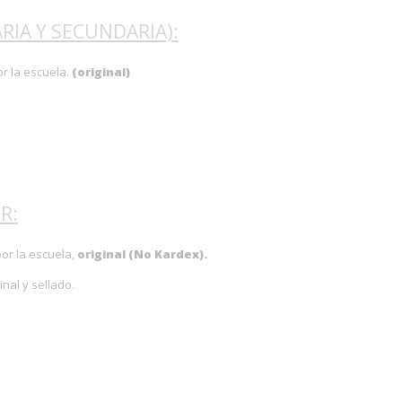
RIA Y SECUNDARIA):
or la escuela.
(original)
R:
or la escuela,
original (No Kardex).
inal y sellado.