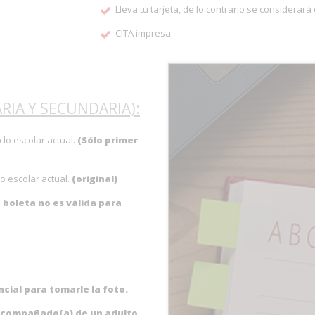
Lleva tu tarjeta, de lo contrario se considerar
CITA impresa.
RIA Y SECUNDARIA):
clo escolar actual.
(Sólo primer
o escolar actual.
(original)
 boleta no es válida para
ncial para tomarle la foto.
 acompañado(a) de un adulto.