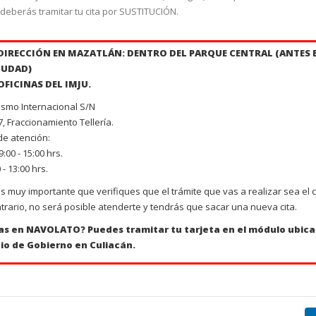
te para que puedas ser atendido(a)”.
deberás tramitar tu cita por SUSTITUCIÓN.
DIRECCIÓN EN MAZATLÁN: DENTRO DEL PARQUE CENTRAL (ANTES
IUDAD)
OFICINAS DEL IMJU.
ismo Internacional S/N
7, Fraccionamiento Tellería.
de atención:
nción ó Revalidación de la Tarjeta 
9:00 - 15:00 hrs.
 - 13:00 hrs.
Estudiantil.
s muy importante que verifiques que el trámite que vas a realizar sea el c
ntrario, no será posible atenderte y tendrás que sacar una nueva cita.
resentar en original o copia legible de acuerdo al n
ias en NAVOLATO?
Puedes tramitar tu tarjeta en el módulo ubic
cio de Gobierno en Culiacán.
SUSTITUCIÓN.