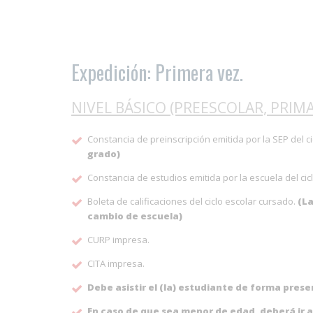
Expedición: Primera vez.
NIVEL BÁSICO (PREESCOLAR, PRIMA
Constancia de preinscripción emitida por la SEP del ci
grado)
Constancia de estudios emitida por la escuela del cicl
Boleta de calificaciones del ciclo escolar cursado.
(La
cambio de escuela)
CURP impresa.
CITA impresa.
Debe asistir el (la) estudiante de forma prese
En caso de que sea menor de edad, deberá ir