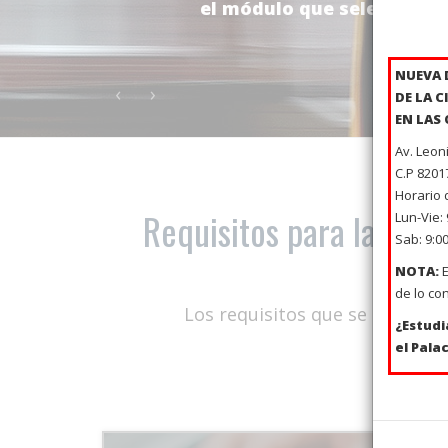
el módulo que seleccionas
NUEVA 
‹
›
DE LA C
EN LAS 
Av. Leon
C.P 8201
Horario 
Requisitos para la obte
Lun-Vie: 
Sab: 9:00
NOTA:
E
de lo co
Los requisitos que se deberán p
¿Estud
el Pala