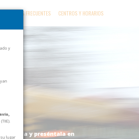
PREGUNTAS FRECUENTES
CENTROS Y HORARIOS
tado y
ayan
avío,
TIIE).
 imprímela y preséntala en
 su lugar