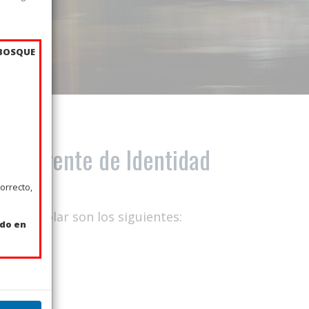
 BOSQUE
Inteligente de Identidad
orrecto,
ivel escolar son los siguientes:
ado en