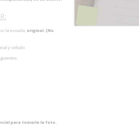
R:
or la escuela,
original. (No
inal y sellado.
iguientes:
ncial para tomarle la foto.